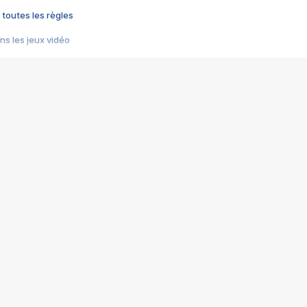
 toutes les règles
s les jeux vidéo
us choquant de Rockstar ? - Le scandale BULLY
e plus moche de Steam
du RÊVE tourne au CAUCHEMAR
pendant 8 heures
it… à tort
umiliés par un jeu vidéo
ire - Final Fantasy 8
ti un empire - Age of Empires
story DOFUS
tard, il crée l'un des pires jeux de tous les temps, MindsEye.