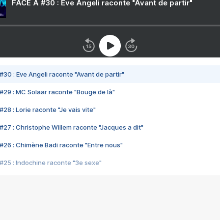
FACE A #30 : Eve Angeli raconte "Avant de partir"
#30 : Eve Angeli raconte "Avant de partir"
#29 : MC Solaar raconte "Bouge de là"
28 : Lorie raconte "Je vais vite"
#27 : Christophe Willem raconte "Jacques a dit"
#26 : Chimène Badi raconte "Entre nous"
#25 : Indochine raconte "3e sexe"
#24 : Zaho raconte "C'est chelou"
#23 : Patrick Bruel raconte "Au café des délices"
#22 : Kyo raconte "Le chemin"