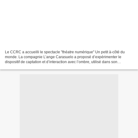
Le CCRC a accueilli le spectacle "théatre numérique" Un petit à-côté du
monde. La compagnie L’ange Carasuelo a proposé d’expérimenter le
dispositif de captation et d’interaction avec l’ombre, utilisé dans son
spectacle. Plusieurs formes ludiques ont été...