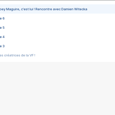
bey Maguire, c'est lui ! Rencontre avec Damien Witecka
e 6
e 5
e 4
e 3
s créatrices de la VF !
e 2
e 1
e Mektoub My Love arrive enfin ! Rencontre avec Shaïn Boumedine et Sal
i : après Toni en famille
elle réalise le bouleversant Dites lui que je l'aime
ais ! Rencontre autour de Vie privée de Rebecca Zlotowski